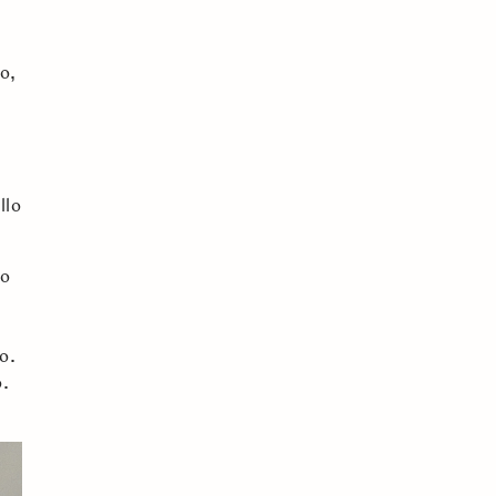
o,
s
llo
co
o.
o.