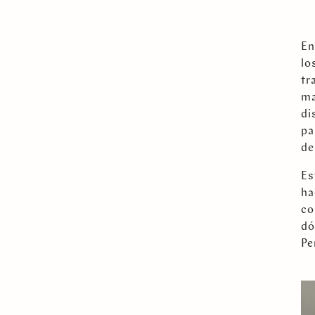
En
lo
tr
ma
di
pa
de
Es
ha
co
dó
Pe