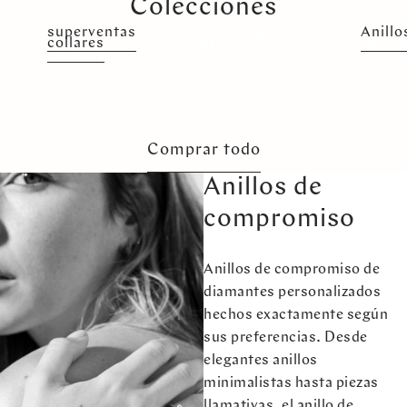
Colecciones
superventas
piezas de firma
Anillos de boda
Anill
collares
pendientes
Pulseras
anillo
Comprar todo
Anillos de
compromiso
Anillos de compromiso de
diamantes personalizados
hechos exactamente según
sus preferencias. Desde
elegantes anillos
minimalistas hasta piezas
llamativas, el anillo de