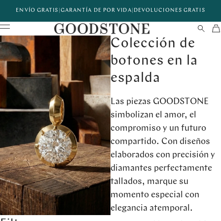
ENVÍO GRATIS
|
GARANTÍA DE POR VIDA
|
DEVOLUCIONES GRATIS
Colección de
botones en la
espalda
Las piezas GOODSTONE
simbolizan el amor, el
compromiso y un futuro
compartido. Con diseños
elaborados con precisión y
diamantes perfectamente
tallados, marque su
momento especial con
elegancia atemporal.