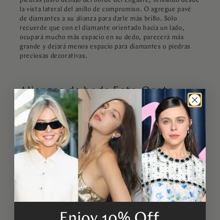
piedras justo debajo del borde del engaste, brillando desde
la vista lateral del anillo de compromiso. O agregue pavé
de diamantes a su alianza para darle más brillo. Sólo
recuerde que con el diamante orientado hacia un lado,
ocupará mucho más espacio en su dedo, parecerá más
grande y dejará menos espacio para diamantes o piedras
preciosas decorativas.
Alianzas de boda Este-Oeste
Si desea la elegancia atemporal de un juego de anillo de
compromiso y anillo de boda a juego pero quiere disfrutar
del entorno este-oeste, no se preocupe. Todavía puedes
combinar muchas bandas con este estilo de anillo. Sólo
tenga en cuenta que puede haber una ligera diferencia
entre ellos. También puedes realzar el look con una alianza
de boda este-oeste igualmente encantadora.
Diamantes
talla esmeralda este-oeste
Luce espectacular con una
alianza de eternidad de diamantes. Es una apariencia
atemporal con el sutil giro de los diamantes engastados
horizontalmente en todos sus lados. También puedes
comprar un poco más de color con
una banda de diamantes