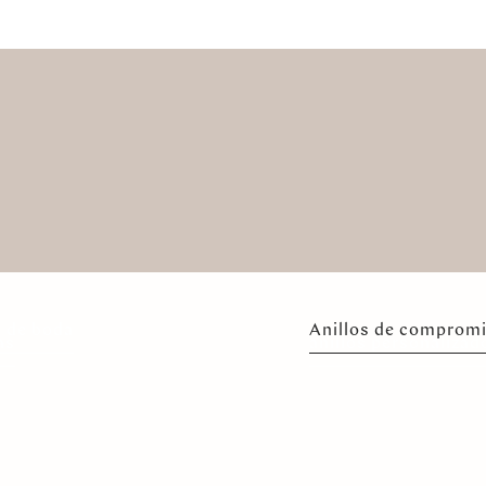
s de boda
Anillos de comprom
as
anillos personalizad