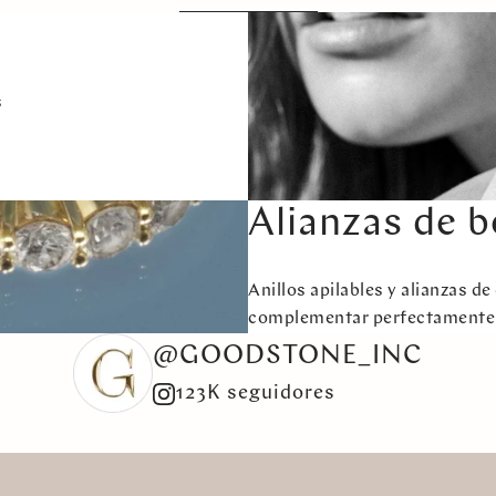
s
Alianzas de 
Anillos apilables y alianzas d
complementar perfectamente 
@GOODSTONE_INC
123K seguidores