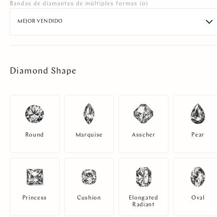
Bandas de diamantes de múltiples formas
(0)
MEJOR VENDIDO
Diamond Shape
Round
Marquise
Asscher
Pear
Princess
Cushion
Elongated
Oval
Radiant