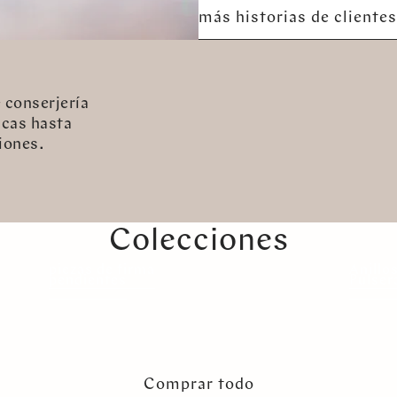
más historias de clientes
 conserjería
icas hasta
iones.
Colecciones
piezas de firma
Anillo
pendientes
Pulser
Comprar todo