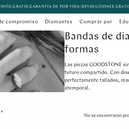
ENVÍO GRATIS
|
GARANTÍA DE POR VIDA
|
DEVOLUCIONES GRATI
 de compromiso
Diamantes
Comprar por
Edu
Bandas de di
formas
Las piezas GOODSTONE simb
futuro compartido. Con dis
perfectamente tallados, ma
atemporal.
No se encontraron pro