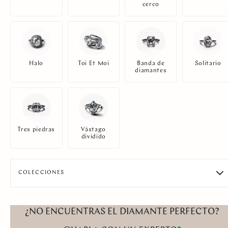
cerco
Halo
Toi Et Moi
Banda de
Solitario
diamantes
Tres piedras
Vástago
dividido
COLECCIONES
¿NO ENCUENTRAS EL DIAMANTE PERFECTO?