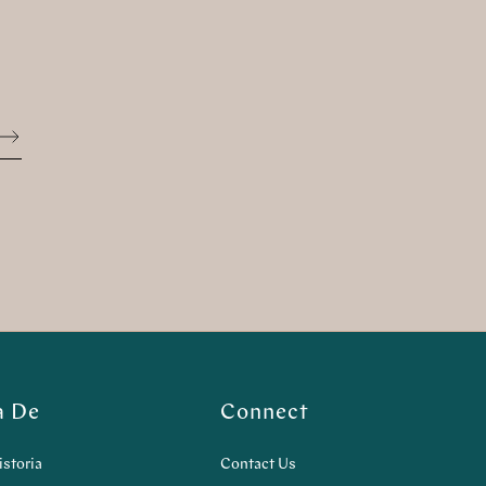
Sign up
a De
Connect
istoria
Contact Us